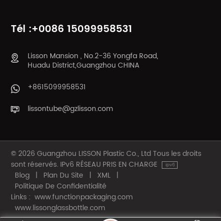
Tél :+0086 15099958531
Lisson Mansion , No.2-36 Yongfa Road,
Huadu District,Guangzhou CHINA
+8615099958531
lissontube@gzlisson.com
© 2026 Guangzhou LISSON Plastic Co., Ltd Tous les droits
sont réservés. IPv6 RÉSEAU PRIS EN CHARGE
Blog
|
Plan Du Site
|
XML
|
Politique De Confidentialité
Links :
www.functionpackaging.com
www.lissonglassbottle.com