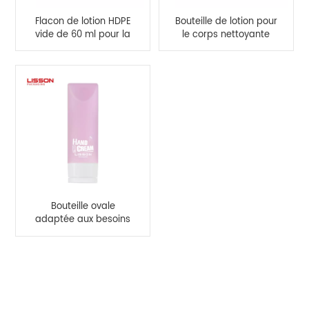
Flacon de lotion HDPE
Bouteille de lotion pour
vide de 60 ml pour la
le corps nettoyante
protection solaire -
pour soins capillaires
vivement
de 100 ml avec
recommandé
capuchon rabattable
Bouteille ovale
adaptée aux besoins
du client de chapeau
de secousse de 50ml
60ml pour la lotion de
CATÉGORIES DE PRODUITS
protection solaire de
crème de main