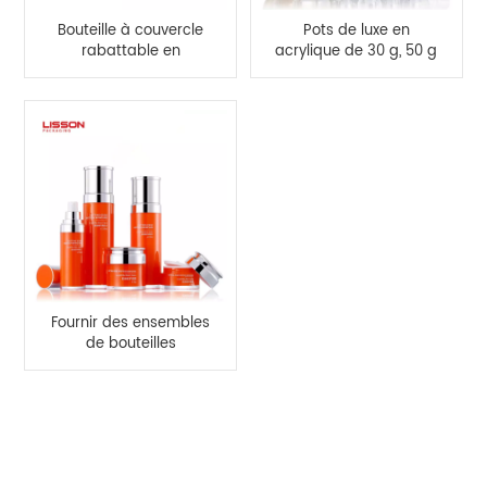
Bouteille à couvercle
Pots de luxe en
rabattable en
acrylique de 30 g, 50 g
acrylique HDPE de
et ensembles de
100ml, vente en gros,
bouteilles
pour cosmétiques
cosmétiques de 30 ml
et 100 ml
Fournir des ensembles
de bouteilles
cosmétiques et des
pots de crème de luxe
avec pompe de
CATÉGORIES DE PRODUITS
pulvérisation acrylique
100 ml 120 ml