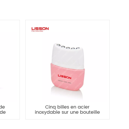
 de
Cinq billes en acier
 de
inoxydable sur une bouteille
0 ml
en PEHD