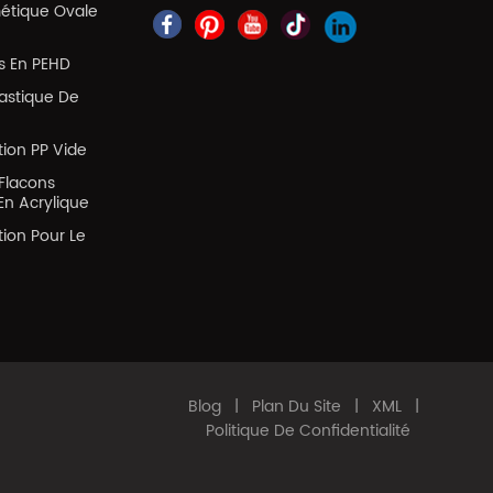
métique Ovale
es En PEHD
lastique De
tion PP Vide
Flacons
En Acrylique
tion Pour Le
Blog
|
Plan Du Site
|
XML
|
Politique De Confidentialité