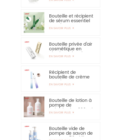
solaire - vivement
recommandé
Bouteille et récipient
de sérum essentiel
pour les yeux,
EN SAVOIR PLUS
applicateur en
alliage de zinc de 15
ml
Bouteille privée d'air
cosmétique en
plastique de crème
EN SAVOIR PLUS
de main de
protection solaire de
bouteille de 30ml
50ml
Récipient de
bouteille de crème
pour les yeux PETG
EN SAVOIR PLUS
de 15 ml avec
applicateur en
alliage de zinc
Bouteille de lotion à
pompe de
pulvérisation 300 ml
EN SAVOIR PLUS
350 ml pour
shampooing
Bouteille vide de
pompe de savon de
mousse 150ml libre