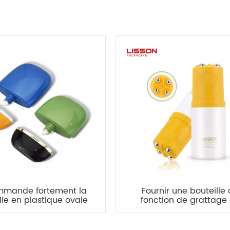
mande fortement la
Fournir une bouteille
lle en plastique ovale
fonction de grattage
outeille de HDPE de
massage en HDPE de 10
e de 30ml 50ml EVOH