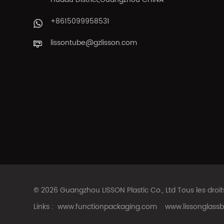
+8615099958531
lissontube@gzlisson.com
© 2026 Guangzhou LISSON Plastic Co., Ltd Tous les droi
Links :
www.functionpackaging.com
www.lissonglassb