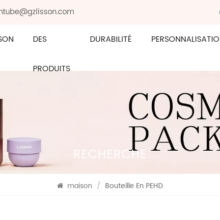
sontube@gzlisson.com
SON
DES
DURABILITÉ
PERSONNALISATI
PRODUITS
RECHERCHE
maison
/
Bouteille En PEHD