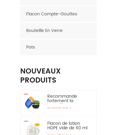
Flacon Compte-Gouttes
Bouteille En Verre
Pots
NOUVEAUX
PRODUITS
Recommande
fortement la
bouteille en
EN SAVOIR PLUS
plastique ovale de
bouteille de HDPE de
couche de 30ml
50ml EVOH
Flacon de lotion
HDPE vide de 60 ml
pour la protection
EN SAVOIR PLUS