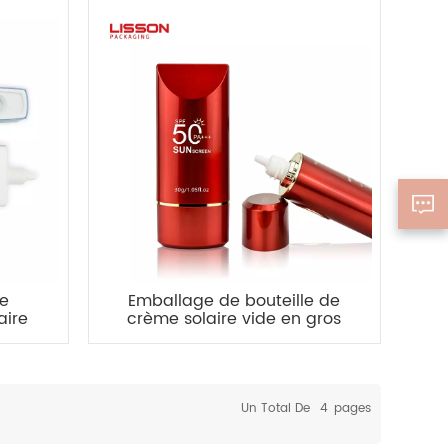
de
Emballage de bouteille de
aire
crème solaire vide en gros
de 30 g
Un Total De
4
Pages