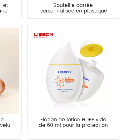
l et
Bouteille carrée
ire
personnalisée en plastique
PE floqué mat de 500 ml
de
Flacon de lotion HDPE vide
velu
de 60 ml pour la protection
ur la
solaire - vivement
eux
recommandé