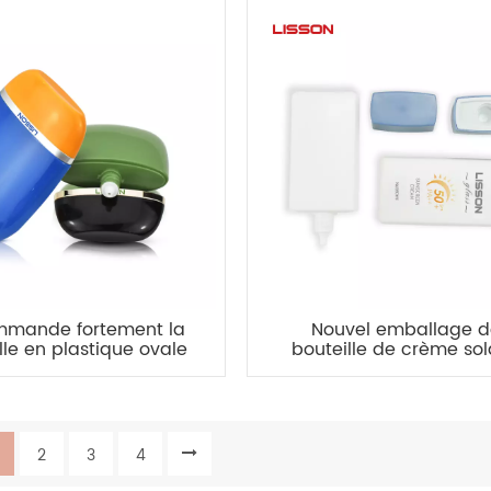
mande fortement la
Nouvel emballage 
lle en plastique ovale
bouteille de crème sol
outeille de HDPE de
vide 2025
e de 30ml 50ml EVOH
2
3
4