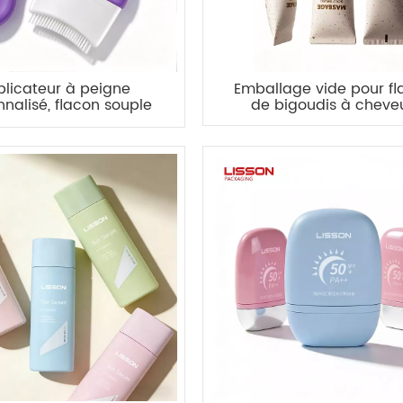
licateur à peigne
Emballage vide pour fl
nalisé, flacon souple
de bigoudis à cheve
r massage du cuir
chevelu