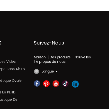
S
Suivez-Nous
Maison
|
Des produits
|
Nouvelles
ues Vides
|
À propos de nous
mpe Sans Air En
Langue
métique Ovale
es En PEHD
lastique De