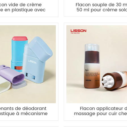
con vide de crème
Flacon souple de 30 m
re en plastique avec
50 ml pour crème sola
bouchon à vis
enants de déodorant
Flacon applicateur 
astique à mécanisme
massage pour cuir che
tournant vides
à embout en silicone po
croissance des chev