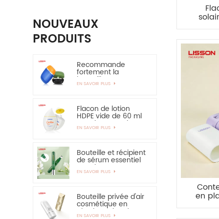
Fla
solai
NOUVEAUX
PRODUITS
Recommande
fortement la
bouteille en
EN SAVOIR PLUS
plastique ovale de
bouteille de HDPE de
couche de 30ml
50ml EVOH
Flacon de lotion
HDPE vide de 60 ml
pour la protection
EN SAVOIR PLUS
solaire - vivement
recommandé
Bouteille et récipient
de sérum essentiel
pour les yeux,
EN SAVOIR PLUS
applicateur en
alliage de zinc de 15
Cont
ml
en pl
Bouteille privée d'air
cosmétique en
plastique de crème
EN SAVOIR PLUS
de main de