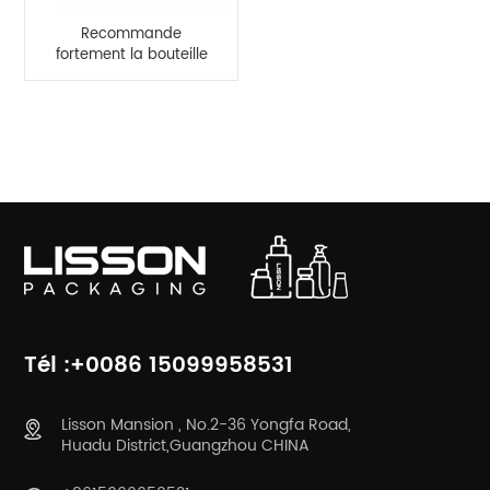
Recommande
fortement la bouteille
en plastique ovale de
bouteille de HDPE de
couche de 30ml 50ml
CATÉGORIES DE PRODUITS
EVOH
Tél :+0086 15099958531
Lisson Mansion , No.2-36 Yongfa Road,
Huadu District,Guangzhou CHINA