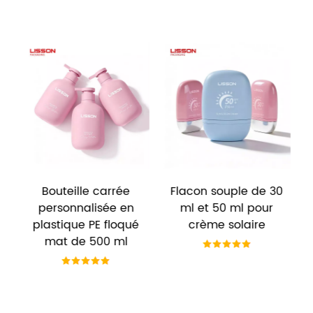
plastique, bouteilles en verre,
contenants et pots
cosmétiques.Bouteilles en
plastique PCR écologiques,
bouteilles de canne à sucre,
etc.
Bouteille carrée
Flacon souple de 30
F
personnalisée en
ml et 50 ml pour
s
plastique PE floqué
crème solaire
mat de 500 ml