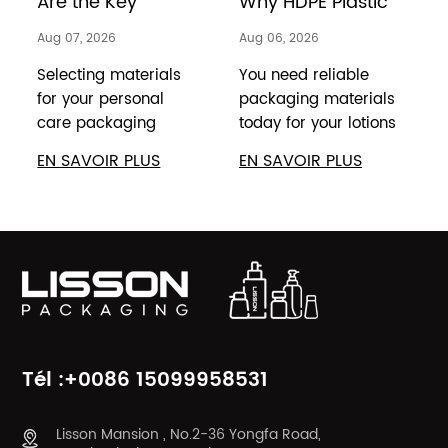
Are the Key
Why HDPE Plastic
Differences in
Is the Top Choice
Aug 07, 2026
Aug 06, 2026
A
Body Lotion
for Cosmetics
Shampoo Bottle
Selecting materials
You need reliable
for your personal
packaging materials
Packaging
care packaging
today for your lotions
impacts brand
and premium
EN SAVOIR PLUS
EN SAVOIR PLUS
aesthetic and
cosmetics. Top
d
product
global beauty brands
performance. High-
choose high-density
Density Polyethylene
polyethylene
(HDPE) offers
because it offers
squeezable durability
strength for every
and matte opacity.
cosmetic line.
p
Polyethylene Ter...
Unders...
p
Tél :+0086 15099958531
Lisson Mansion , No.2-36 Yongfa Road,