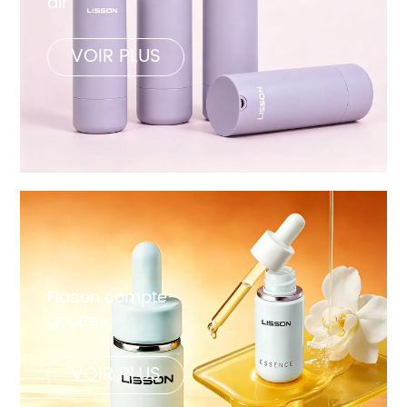
air
VOIR PLUS
Flacon compte-
gouttes
VOIR PLUS