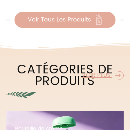
Voir Tous Les Produits
CATÉGORIES DE
VOIR PLUS
PRODUITS
Bouteille de crème