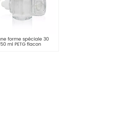
une forme spéciale 30
 50 ml PETG flacon
pte-gouttes épais