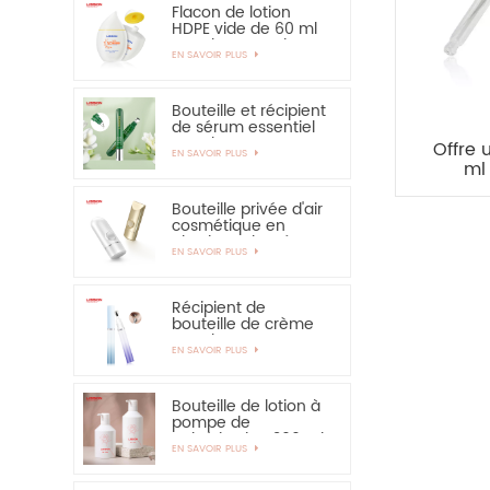
50ml EVOH
Flacon de lotion
HDPE vide de 60 ml
pour la protection
EN SAVOIR PLUS
solaire - vivement
recommandé
Bouteille et récipient
de sérum essentiel
pour les yeux,
Offre 
EN SAVOIR PLUS
applicateur en
ml
alliage de zinc de 15
com
ml
Bouteille privée d'air
cosmétique en
plastique de crème
EN SAVOIR PLUS
de main de
protection solaire de
bouteille de 30ml
50ml
Récipient de
bouteille de crème
pour les yeux PETG
EN SAVOIR PLUS
de 15 ml avec
applicateur en
alliage de zinc
Bouteille de lotion à
pompe de
pulvérisation 300 ml
EN SAVOIR PLUS
350 ml pour
shampooing