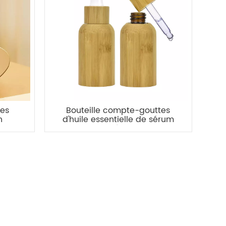
tes
Bouteille compte-gouttes
n
d'huile essentielle de sérum
 ml
en bambou écologique de
15ml