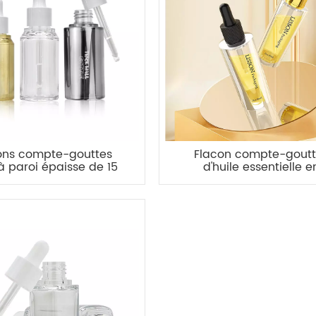
ons compte-gouttes
Flacon compte-gout
à paroi épaisse de 15
d'huile essentielle e
ml 30 ml 50 ml
plastique vide de 80