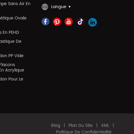
mpe Sans Air En
Langue
métique Ovale
es En PEHD
lastique De
tion PP Vide
Flacons
En Acrylique
tion Pour Le
Blog
|
Plan Du Site
|
XML
|
Politique De Confidentialité