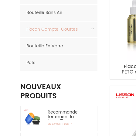
Bouteille Sans Air
Flacon Compte-Gouttes
Bouteille En Verre
Pots
Flac
PETG 
NOUVEAUX
PRODUITS
Recommande
fortement la
bouteille en
EN SAVOIR PLUS
plastique ovale de
bouteille de HDPE de
couche de 30ml