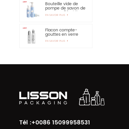
Bouteille vide de
pompe de savon de
mousse 150ml libre
EN SAVOIR PLUS
d'OEM BPA
Flacon compte-
gouttes en verre
dépoli de 30 ml et
EN SAVOIR PLUS
flacon en verre
vaporisateur à
pompe de 60 ml
Tél :+0086 15099958531