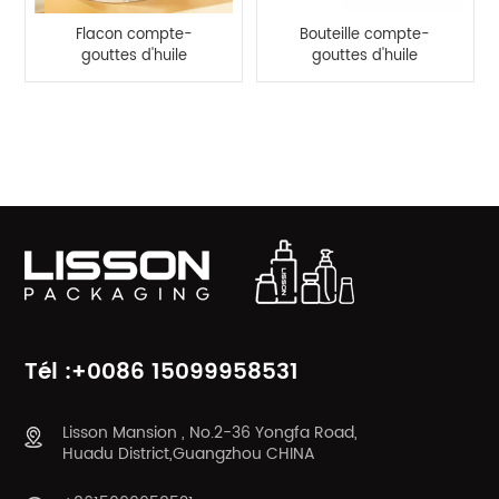
Flacon compte-
Bouteille compte-
gouttes d'huile
gouttes d'huile
essentielle en
essentielle de sérum
plastique vide de 80
en bambou
ml
écologique de 15ml
CATÉGORIES DE PRODUITS
Tél :+0086 15099958531
Lisson Mansion , No.2-36 Yongfa Road,
Huadu District,Guangzhou CHINA