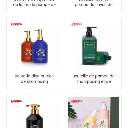
de lotion de pompe de
pompe de savon de
jet d'ANIMAL FAMILIER
mousse 150ml libre
de couleur blanche de
d'OEM BPA
150 ml
Bouteille distributrice
Bouteille de pompe de
de shampoing
shampooing et de
rechargeable de
revitalisant en
550ml, bouteille de
plastique carré de
lotion en spray à
couleur verte
pompe
personnalisée de 500
ml