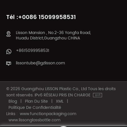
Tél :+0086 15099958531
Lisson Mansion , No.2-36 Yongfa Road,
Huadu District,Guangzhou CHINA
+8615099958531
lissontube@gzlisson.com
© 2026 Guangzhou LISSON Plastic Co., Ltd Tous les droits
sont réservés. IPv6 RÉSEAU PRIS EN CHARGE
Blog
|
Plan Du Site
|
XML
|
Politique De Confidentialité
Links :
www.functionpackaging.com
www.lissonglassbottle.com