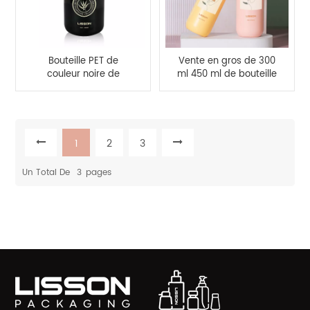
Bouteille PET de
Vente en gros de 300
couleur noire de
ml 450 ml de bouteille
500ml, pompe à
de lotion de
couvercle métallique,
distribution de
vaporisateur de
pulvérisation en
shampoing, bouteille
plastique HDPE
de Lotion
1
2
3
Un Total De
3
Pages
CATÉGORIES DE PRODUITS