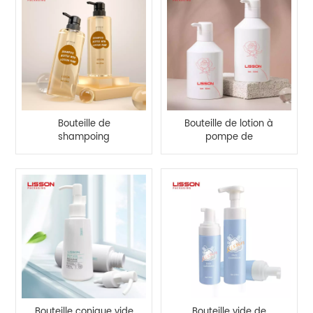
Bouteille de
Bouteille de lotion à
shampoing
pompe de
transparente ambrée
pulvérisation 300 ml
de 550 ml avec
350 ml pour
pompe à lotion
shampooing
Bouteille conique vide
Bouteille vide de