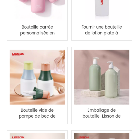
Bouteille carrée
Fournir une bouteille
personnalisée en
de lotion plate à
plastique PE floqué
pompe PETG blanche
mat de 500 ml
de 500 ml
Bouteille vide de
Emballage de
pompe de bec de
bouteille-Lisson de
canard du fournisseur
pompe à lotion
PET 100ml pour le
cylindrique de 500 ml
cosmétique
en gros d'usine