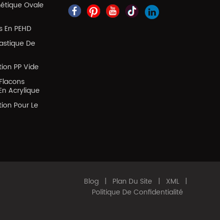
métique Ovale
es En PEHD
lastique De
tion PP Vide
Flacons
En Acrylique
tion Pour Le
Blog
|
Plan Du Site
|
XML
|
Politique De Confidentialité