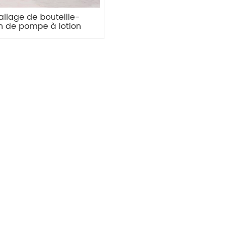
llage de bouteille-
on de pompe à lotion
ndrique de 500 ml en
gros d'usine