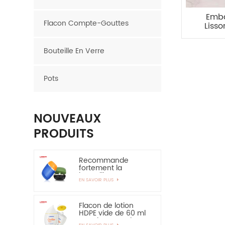
Emba
Flacon Compte-Gouttes
Liss
cyli
Bouteille En Verre
Pots
NOUVEAUX
PRODUITS
Recommande
fortement la
bouteille en
EN SAVOIR PLUS
plastique ovale de
bouteille de HDPE de
couche de 30ml
50ml EVOH
Flacon de lotion
HDPE vide de 60 ml
pour la protection
EN SAVOIR PLUS