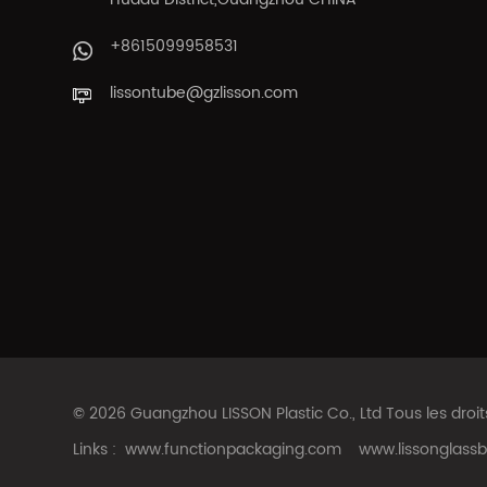
+8615099958531
lissontube@gzlisson.com
© 2026 Guangzhou LISSON Plastic Co., Ltd Tous les droi
Links :
www.functionpackaging.com
www.lissonglassb