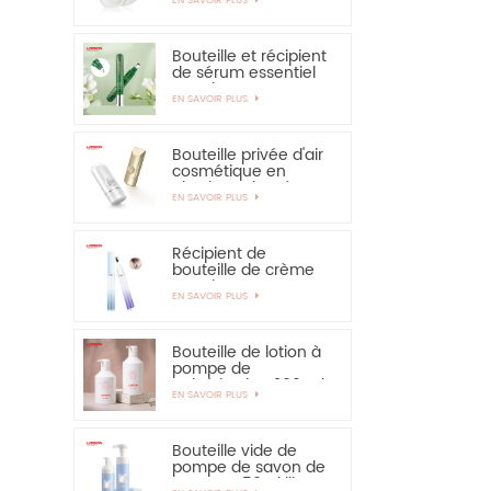
solaire - vivement
recommandé
Bouteille et récipient
de sérum essentiel
pour les yeux,
EN SAVOIR PLUS
applicateur en
alliage de zinc de 15
ml
Bouteille privée d'air
cosmétique en
plastique de crème
EN SAVOIR PLUS
de main de
protection solaire de
bouteille de 30ml
50ml
Récipient de
bouteille de crème
pour les yeux PETG
EN SAVOIR PLUS
de 15 ml avec
applicateur en
alliage de zinc
Bouteille de lotion à
pompe de
pulvérisation 300 ml
EN SAVOIR PLUS
350 ml pour
shampooing
Bouteille vide de
pompe de savon de
mousse 150ml libre