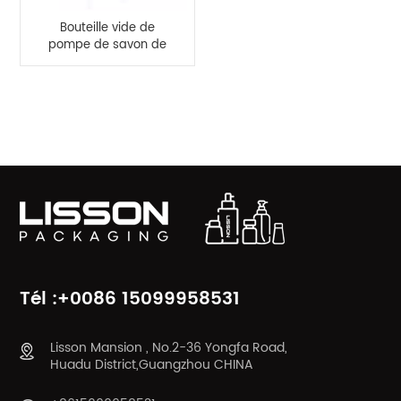
Bouteille vide de
pompe de savon de
mousse 150ml libre
d'OEM BPA
CATÉGORIES DE PRODUITS
Tél :+0086 15099958531
Lisson Mansion , No.2-36 Yongfa Road,
Huadu District,Guangzhou CHINA