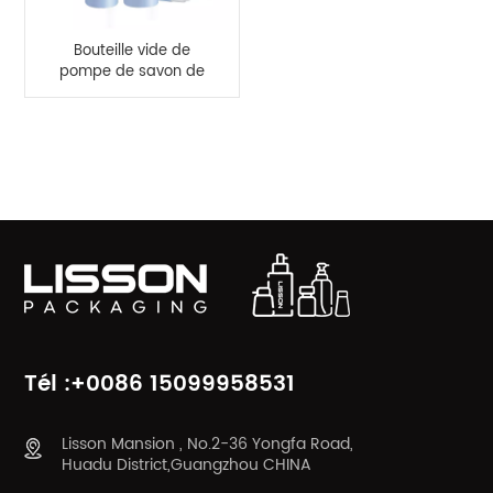
Bouteille vide de
pompe de savon de
mousse 150ml libre
d'OEM BPA
CATÉGORIES DE PRODUITS
Tél :+0086 15099958531
Lisson Mansion , No.2-36 Yongfa Road,
Huadu District,Guangzhou CHINA