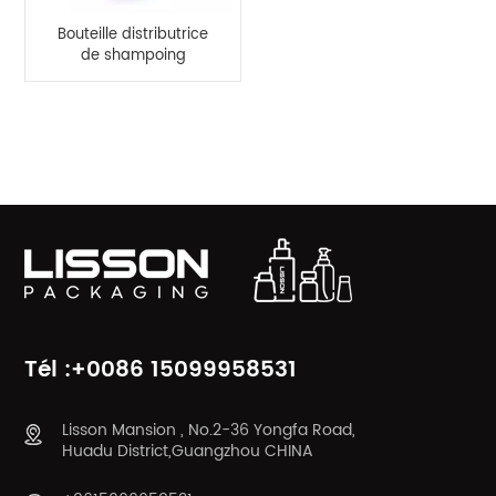
Bouteille distributrice
de shampoing
rechargeable de
550ml, bouteille de
lotion en spray à
CATÉGORIES DE PRODUITS
pompe
Tél :+0086 15099958531
Lisson Mansion , No.2-36 Yongfa Road,
Huadu District,Guangzhou CHINA