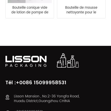
Bouteille conique vide
Bouteille de mousse
de lotion de pompe de
nettoyante pour le
jet d'ANIMAL FAMILIER
visage en plastique
de couleur blanche de
avec logo
150 ml
personnalisé 50 ml
CATÉGORIES DE PRODUITS
Tél :+0086 15099958531
Lisson Mansion , No.2-36 Yongfa Road,
Huadu District,Guangzhou CHINA