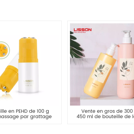
ille en PEHD de 100 g
Vente en gros de 300
massage par grattage
450 ml de bouteille de l
corporel
de distribution de
pulvérisation en plast
HDPE