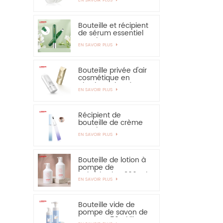
solaire - vivement
recommandé
Bouteille et récipient
de sérum essentiel
pour les yeux,
EN SAVOIR PLUS
applicateur en
alliage de zinc de 15
ml
Bouteille privée d'air
cosmétique en
plastique de crème
EN SAVOIR PLUS
de main de
protection solaire de
bouteille de 30ml
50ml
Récipient de
bouteille de crème
pour les yeux PETG
EN SAVOIR PLUS
de 15 ml avec
applicateur en
alliage de zinc
Bouteille de lotion à
pompe de
pulvérisation 300 ml
EN SAVOIR PLUS
350 ml pour
shampooing
Bouteille vide de
pompe de savon de
mousse 150ml libre