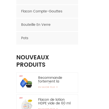
Flacon Compte-Gouttes
Bouteille En Verre
Pots
NOUVEAUX
PRODUITS
Recommande
fortement la
bouteille en
EN SAVOIR PLUS
plastique ovale de
bouteille de HDPE de
couche de 30ml
50ml EVOH
Flacon de lotion
HDPE vide de 60 ml
pour la protection
EN SAVOIR PLUS