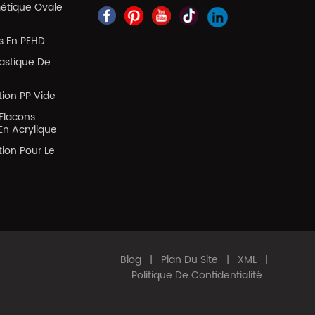
métique Ovale
es En PEHD
lastique De
tion PP Vide
Flacons
En Acrylique
tion Pour Le
Blog
|
Plan Du Site
|
XML
|
Politique De Confidentialité