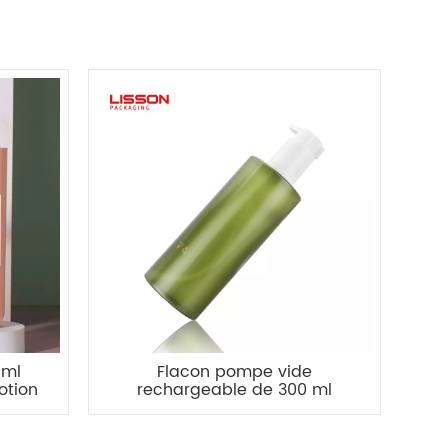
 ml
Flacon pompe vide
otion
rechargeable de 300 ml
pour lotion pour le corps
ique