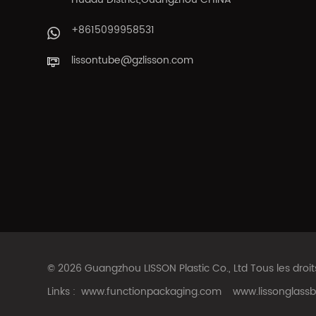
+8615099958531
lissontube@gzlisson.com
© 2026 Guangzhou LISSON Plastic Co., Ltd Tous les droi
Links :
www.functionpackaging.com
www.lissonglassb