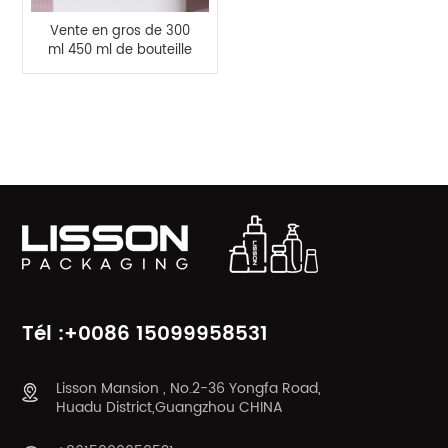
Vente en gros de 300
ml 450 ml de bouteille
de lotion de
distribution de
pulvérisation en
CATÉGORIES DE PRODUITS
plastique HDPE
Tél :+0086 15099958531
Lisson Mansion , No.2-36 Yongfa Road,
Huadu District,Guangzhou CHINA