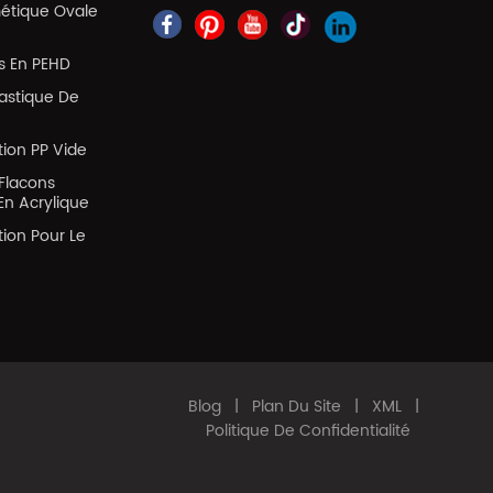
métique Ovale
es En PEHD
lastique De
tion PP Vide
Flacons
En Acrylique
tion Pour Le
Blog
|
Plan Du Site
|
XML
|
Politique De Confidentialité