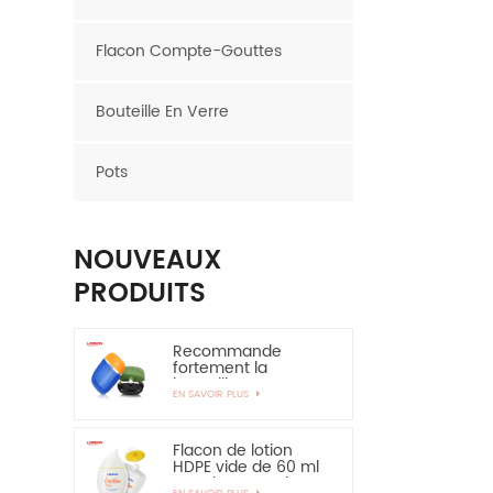
Flacon Compte-Gouttes
Bouteille En Verre
Pots
NOUVEAUX
PRODUITS
Recommande
fortement la
bouteille en
EN SAVOIR PLUS
plastique ovale de
bouteille de HDPE de
couche de 30ml
50ml EVOH
Flacon de lotion
HDPE vide de 60 ml
pour la protection
EN SAVOIR PLUS