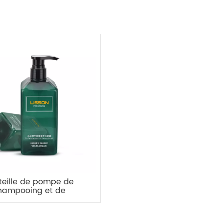
teille de pompe de
hampooing et de
talisant en plastique
ré de couleur verte
onnalisée de 500 ml