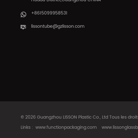
+8615099958531
lissontube@gzlisson.com
© 2026 Guangzhou LISSON Plastic Co., Ltd Tous les droi
Links :
www.functionpackaging.com
www.lissonglassb