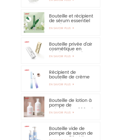
solaire - vivement
recommandé
Bouteille et récipient
de sérum essentiel
pour les yeux,
EN SAVOIR PLUS
applicateur en
alliage de zinc de 15
ml
Bouteille privée d'air
cosmétique en
plastique de crème
EN SAVOIR PLUS
de main de
protection solaire de
bouteille de 30ml
50ml
Récipient de
bouteille de crème
pour les yeux PETG
EN SAVOIR PLUS
de 15 ml avec
applicateur en
alliage de zinc
Bouteille de lotion à
pompe de
pulvérisation 300 ml
EN SAVOIR PLUS
350 ml pour
shampooing
Bouteille vide de
pompe de savon de
mousse 150ml libre