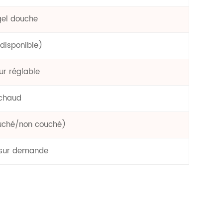
gel douche
disponible)
ur réglable
 chaud
ouché/non couché)
s sur demande