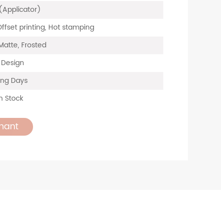
 (Applicator)
Offset printing, Hot stamping
Matte, Frosted
, Design
ing Days
n Stock
nant