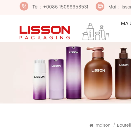
Tél : +0086 15099958531
Mail: lis
MAI
maison
/
Bouteil