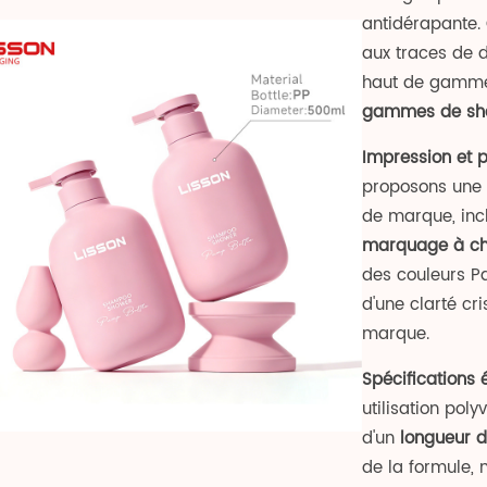
antidérapante. 
aux traces de d
haut de gamme «
gammes de sha
Impression et p
proposons une 
de marque, inc
marquage à c
des couleurs P
d'une clarté cri
marque.
Spécifications é
utilisation poly
d'un
longueur d
de la formule,