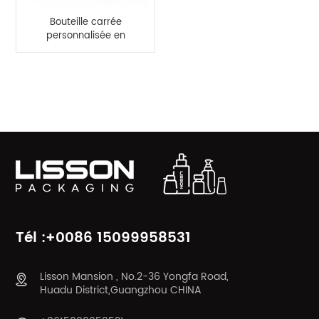
Bouteille carrée
personnalisée en
plastique PE floqué
mat de 500 ml
CATÉGORIES DE PRODUITS
Tél :+0086 15099958531
Lisson Mansion , No.2-36 Yongfa Road,
Huadu District,Guangzhou CHINA