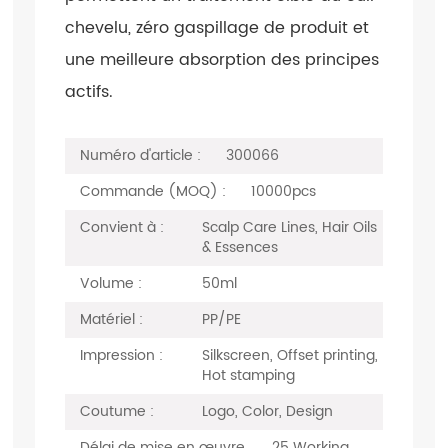
chevelu, zéro gaspillage de produit et
une meilleure absorption des principes
actifs.
Numéro d'article :
300066
Commande (MOQ) :
10000pcs
Convient à :
Scalp Care Lines, Hair Oils
& Essences
Volume :
50ml
Matériel :
PP/PE
Impression :
Silkscreen, Offset printing,
Hot stamping
Coutume :
Logo, Color, Design
Délai de mise en œuvre
25 Working