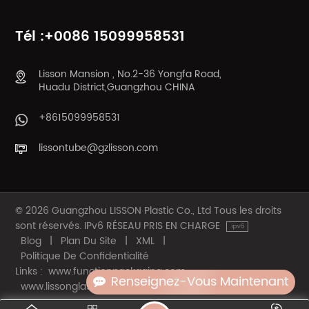
ENCORE PLUS
ENCORE PLUS
Tél :+0086 15099958531
Lisson Mansion , No.2-36 Yongfa Road,
Huadu District,Guangzhou CHINA
+8615099958531
lissontube@gzlisson.com
© 2026 Guangzhou LISSON Plastic Co., Ltd Tous les droits
sont réservés. IPv6 RÉSEAU PRIS EN CHARGE
Blog
|
Plan Du Site
|
XML
|
Politique De Confidentialité
Links :
www.functionpackaging.com
Renseignez-Vous Maintenant
www.lissonglassbottle.com