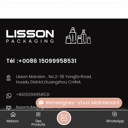
shampooing
APPRENDRE
APPRENDRE
ENCORE PLUS
ENCORE PLUS
Tél :+0086 15099958531
Lisson Mansion , No.2-36 Yongfa Road,
Huadu District,Guangzhou CHINA
+8615099958531
Renseignez-Vous Maintenant
lissontube@gzlisson.com
Maison
Des
WhatsApp
Produits