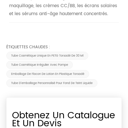
maquillage, les crèmes CC/BB, les écrans solaires
et les sérums anti-âge hautement concentrés.
ÉTIQUETTES CHAUDES :
Tube Cosmétique Unique En PETG Torsadé De 30 Ml
Tube Cosmétique Irrégulier Avec Pompe
Emballage De Flacon De Lotion En Plastique Torsadé
Tube D'emballage Personnalisé Pour Fond De Teint Liquide
Obtenez Un Catalogue
Et Un Devis