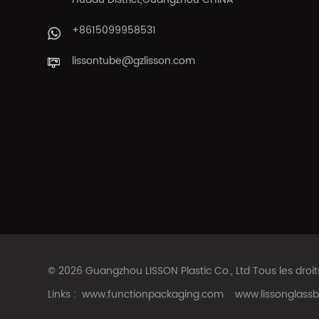
+8615099958531
lissontube@gzlisson.com
© 2026 Guangzhou LISSON Plastic Co., Ltd Tous les droi
Links :
www.functionpackaging.com
www.lissonglassb