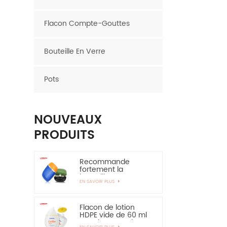
Flacon Compte-Gouttes
Bouteille En Verre
Pots
NOUVEAUX
PRODUITS
Recommande
fortement la
bouteille en
EN SAVOIR PLUS
plastique ovale de
bouteille de HDPE de
couche de 30ml
50ml EVOH
Flacon de lotion
HDPE vide de 60 ml
pour la protection
EN SAVOIR PLUS