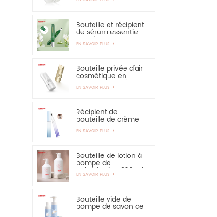
solaire - vivement
recommandé
Bouteille et récipient
de sérum essentiel
pour les yeux,
EN SAVOIR PLUS
applicateur en
alliage de zinc de 15
ml
Bouteille privée d'air
cosmétique en
plastique de crème
EN SAVOIR PLUS
de main de
protection solaire de
bouteille de 30ml
50ml
Récipient de
bouteille de crème
pour les yeux PETG
EN SAVOIR PLUS
de 15 ml avec
applicateur en
alliage de zinc
Bouteille de lotion à
pompe de
pulvérisation 300 ml
EN SAVOIR PLUS
350 ml pour
shampooing
Bouteille vide de
pompe de savon de
mousse 150ml libre