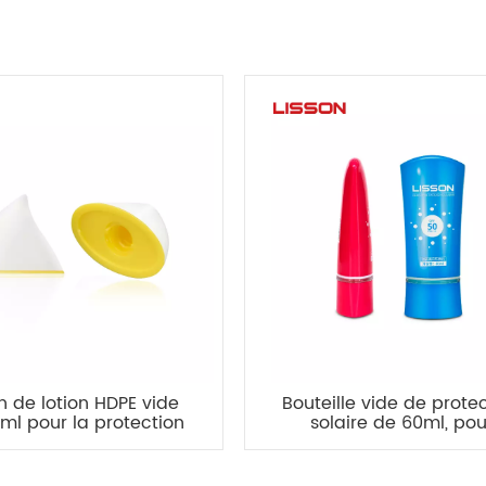
n de lotion HDPE vide
Bouteille vide de prote
ml pour la protection
solaire de 60ml, pou
olaire - vivement
maquillage, lotion pou
recommandé
corps, vente en gro