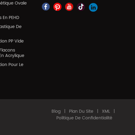
métique Ovale
es En PEHD
lastique De
tion PP Vide
Flacons
En Acrylique
tion Pour Le
Blog
|
Plan Du Site
|
XML
|
Politique De Confidentialité