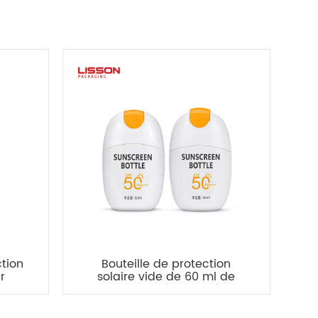
ction
Bouteille de protection
r
solaire vide de 60 ml de
r le
haute qualité pour crème
s
de lotion de protection
solaire