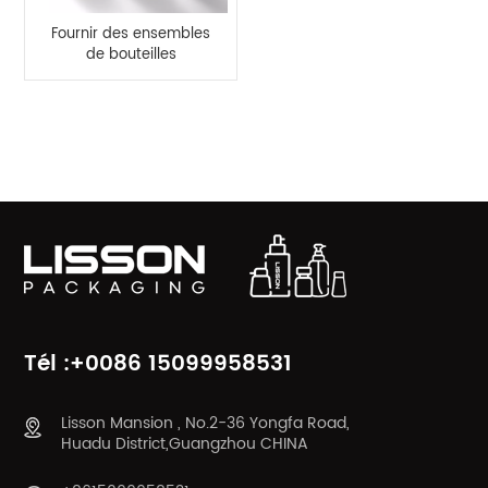
Fournir des ensembles
de bouteilles
cosmétiques et des
pots de crème de luxe
avec pompe de
CATÉGORIES DE PRODUITS
pulvérisation acrylique
100 ml 120 ml
Tél :+0086 15099958531
Lisson Mansion , No.2-36 Yongfa Road,
Huadu District,Guangzhou CHINA