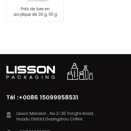
Pots de luxe en
acrylique de 30 g, 50 g
et ensembles de
bouteilles
cosmétiques de 30 ml
CATÉGORIES DE PRODUITS
et 100 ml
Tél :+0086 15099958531
Lisson Mansion , No.2-36 Yongfa Road,
Huadu District,Guangzhou CHINA