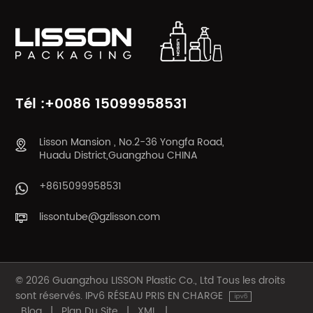
APPRENDRE
APPRENDRE
ENCORE PLUS
ENCORE PLUS
Tél :+0086 15099958531
Lisson Mansion , No.2-36 Yongfa Road,
Huadu District,Guangzhou CHINA
+8615099958531
lissontube@gzlisson.com
© 2026 Guangzhou LISSON Plastic Co., Ltd Tous les droits
sont réservés. IPv6 RÉSEAU PRIS EN CHARGE
Blog
|
Plan Du Site
|
XML
|