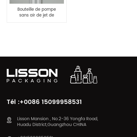
Bouteille de pompe
sans air de jet de
bouteille en plastique
PETG de 15 ml 20 ml 30
ml
CATÉGORIES DE PRODUITS
Tél :+0086 15099958531
Lisson Mansion , No.2-36 Yongfa Road,
Huadu District,Guangzhou CHINA