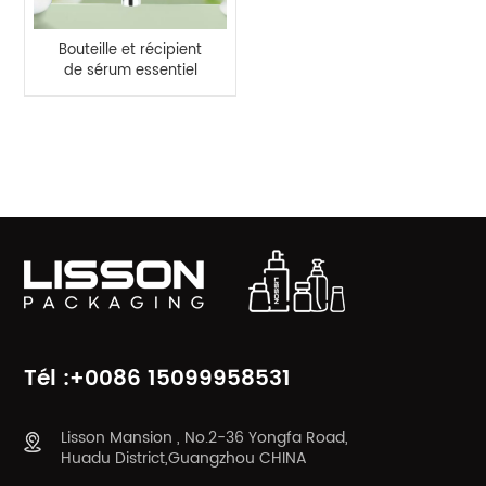
Bouteille et récipient
de sérum essentiel
pour les yeux,
applicateur en alliage
de zinc de 15 ml
CATÉGORIES DE PRODUITS
Tél :+0086 15099958531
Lisson Mansion , No.2-36 Yongfa Road,
Huadu District,Guangzhou CHINA