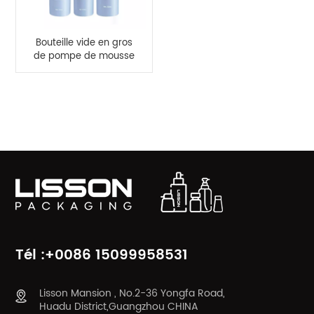
Bouteille vide en gros
de pompe de mousse
de nettoyant pour le
visage de 150 ml 220
ml
CATÉGORIES DE PRODUITS
Tél :+0086 15099958531
Lisson Mansion , No.2-36 Yongfa Road,
Huadu District,Guangzhou CHINA