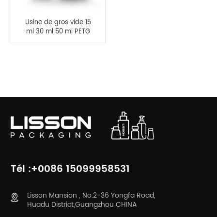
Usine de gros vide 15
ml 30 ml 50 ml PETG
flacon compte-
gouttes à paroi
épaisse
CATÉGORIES DE PRODUITS
Tél :+0086 15099958531
Lisson Mansion , No.2-36 Yongfa Road,
Huadu District,Guangzhou CHINA