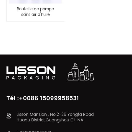
Bouteille de pompe
sans air d'huile
d'essence noire de 15
ml 30 ml 50 ml
CATÉGORIES DE PRODUITS
Tél :+0086 15099958531
Lisson Mansion , No.2-36 Yongfa Road,
Huadu District,Guangzhou CHINA