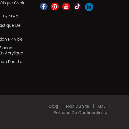
métique Ovale
es En PEHD
lastique De
tion PP Vide
Flacons
En Acrylique
tion Pour Le
Blog
|
Plan Du Site
|
XML
|
Politique De Confidentialité