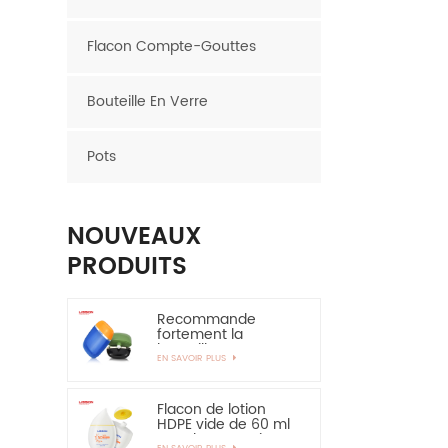
Flacon Compte-Gouttes
Bouteille En Verre
Pots
NOUVEAUX
PRODUITS
Recommande
fortement la
bouteille en
EN SAVOIR PLUS
plastique ovale de
bouteille de HDPE de
couche de 30ml
50ml EVOH
Flacon de lotion
HDPE vide de 60 ml
pour la protection
EN SAVOIR PLUS