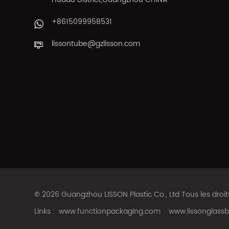
+8615099958531
lissontube@gzlisson.com
© 2026 Guangzhou LISSON Plastic Co., Ltd Tous les droi
Links :
www.functionpackaging.com
www.lissonglassb