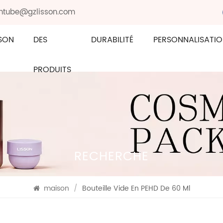
sontube@gzlisson.com
SON
DES
DURABILITÉ
PERSONNALISATI
PRODUITS
RECHERCHE
maison
/
Bouteille Vide En PEHD De 60 Ml