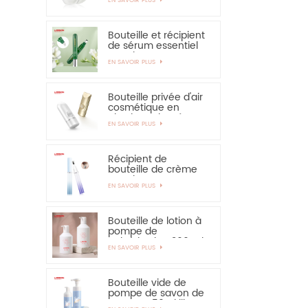
solaire - vivement
recommandé
Bouteille et récipient
de sérum essentiel
pour les yeux,
EN SAVOIR PLUS
applicateur en
alliage de zinc de 15
ml
Bouteille privée d'air
cosmétique en
plastique de crème
EN SAVOIR PLUS
de main de
protection solaire de
bouteille de 30ml
50ml
Récipient de
bouteille de crème
pour les yeux PETG
EN SAVOIR PLUS
de 15 ml avec
applicateur en
alliage de zinc
Bouteille de lotion à
pompe de
pulvérisation 300 ml
EN SAVOIR PLUS
350 ml pour
shampooing
Bouteille vide de
pompe de savon de
mousse 150ml libre