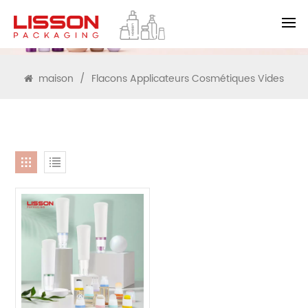
RECHERCHE
maison
/
Flacons Applicateurs Cosmétiques Vides