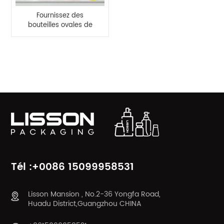
Fournissez des
bouteilles ovales de
soins de la peau
cosmétiques de 45 ml
avec divers
CATÉGORIES DE PRODUITS
applicateurs
Tél :+0086 15099958531
Lisson Mansion , No.2-36 Yongfa Road,
Huadu District,Guangzhou CHINA