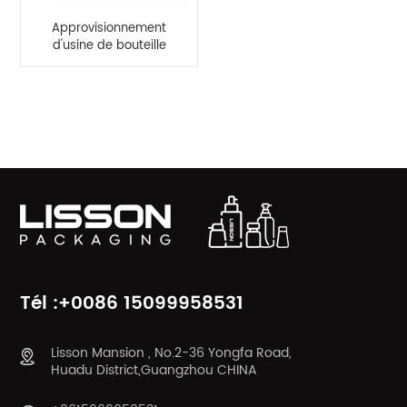
Approvisionnement
d'usine de bouteille
400ml Bouteille de
lotion de pompe de
pulvérisation ronde
CATÉGORIES DE PRODUITS
vide
Tél :+0086 15099958531
Lisson Mansion , No.2-36 Yongfa Road,
Huadu District,Guangzhou CHINA