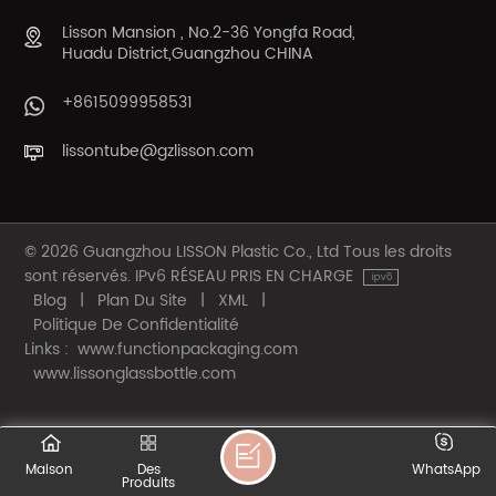
Lisson Mansion , No.2-36 Yongfa Road,
Huadu District,Guangzhou CHINA
+8615099958531
lissontube@gzlisson.com
© 2026 Guangzhou LISSON Plastic Co., Ltd Tous les droits
sont réservés. IPv6 RÉSEAU PRIS EN CHARGE
Blog
|
Plan Du Site
|
XML
|
Politique De Confidentialité
Links :
www.functionpackaging.com
www.lissonglassbottle.com
Maison
Des
WhatsApp
Produits