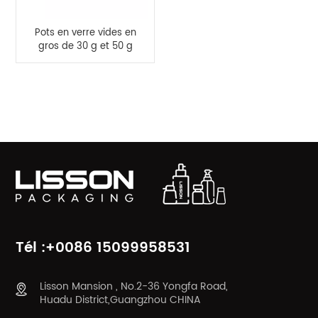
Pots en verre vides en
gros de 30 g et 50 g
avec couvercles en
bambou
CATÉGORIES DE PRODUITS
Tél :+0086 15099958531
Lisson Mansion , No.2-36 Yongfa Road,
Huadu District,Guangzhou CHINA