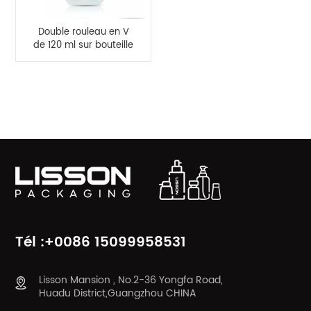
Double rouleau en V
de 120 ml sur bouteille
pour massage du
corps et du cou
CATÉGORIES DE PRODUITS
Tél :+0086 15099958531
Lisson Mansion , No.2-36 Yongfa Road,
Huadu District,Guangzhou CHINA