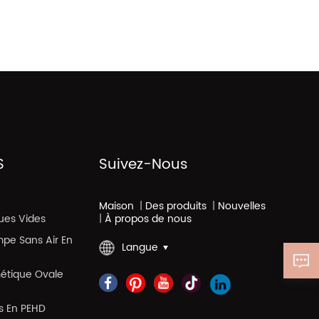
S
Suivez-Nous
Maison
|
Des produits
|
Nouvelles
ues Vides
|
À propos de nous
mpe Sans Air En
Langue
métique Ovale
es En PEHD