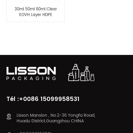
30ml 50ml 60ml Clear
EOVH Layer HDPE
Bouteille de crème en
plastique pour les
mains et la crème
CATÉGORIES DE PRODUITS
solaire
Tél :+0086 15099958531
Lisson Mansion , No.2-36 Yongfa Road,
Huadu District,Guangzhou CHINA