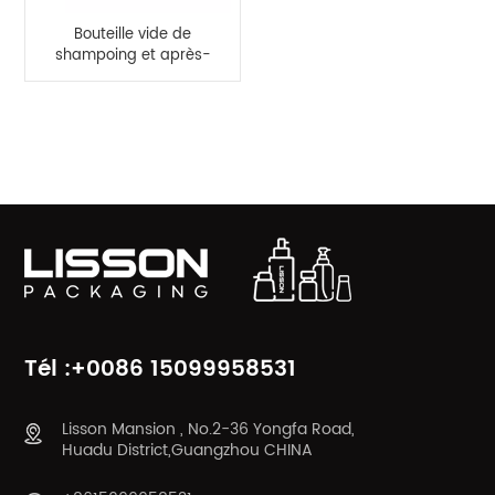
Bouteille vide de
shampoing et après-
shampooing en
plastique PETG de 300
ml
CATÉGORIES DE PRODUITS
Tél :+0086 15099958531
Lisson Mansion , No.2-36 Yongfa Road,
Huadu District,Guangzhou CHINA