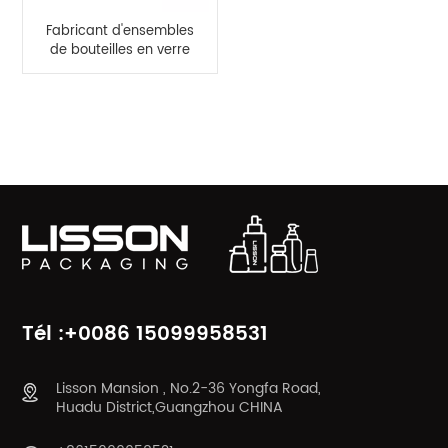
Fabricant d'ensembles
de bouteilles en verre
à capuchon de
placage personnalisé
20g-120 ml
CATÉGORIES DE PRODUITS
Tél :+0086 15099958531
Lisson Mansion , No.2-36 Yongfa Road,
Huadu District,Guangzhou CHINA