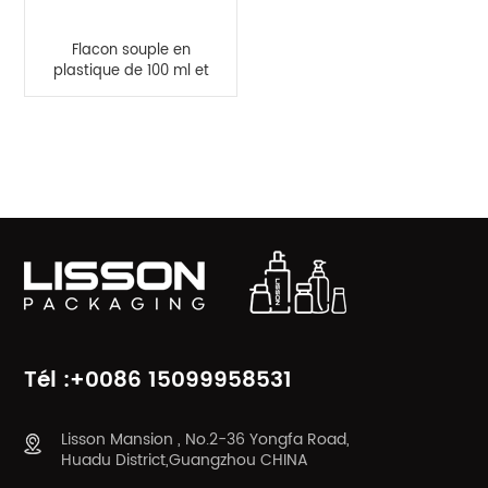
Flacon souple en
plastique de 100 ml et
150 ml pour
shampoing et
nettoyant pour le
CATÉGORIES DE PRODUITS
visage
Tél :+0086 15099958531
Lisson Mansion , No.2-36 Yongfa Road,
Huadu District,Guangzhou CHINA