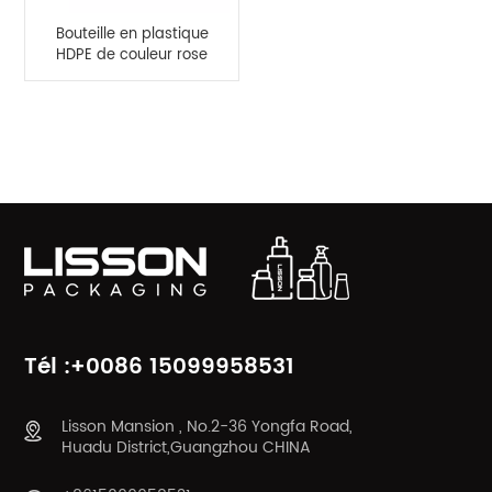
Bouteille en plastique
HDPE de couleur rose
de 100 g avec
applicateur de brosse
en silicone
CATÉGORIES DE PRODUITS
Tél :+0086 15099958531
Lisson Mansion , No.2-36 Yongfa Road,
Huadu District,Guangzhou CHINA