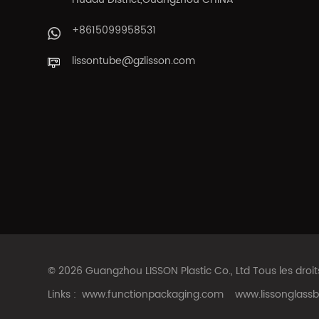
+8615099958531
lissontube@gzlisson.com
© 2026 Guangzhou LISSON Plastic Co., Ltd Tous les droi
Links :
www.functionpackaging.com
www.lissonglassb