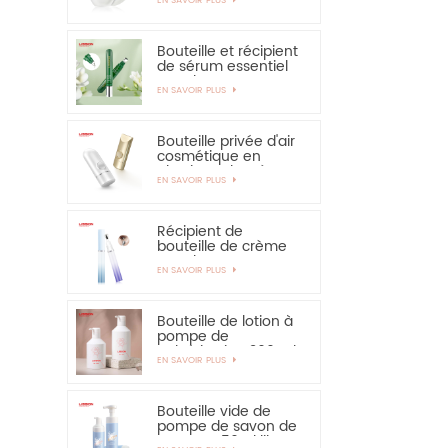
solaire - vivement
recommandé
Bouteille et récipient
de sérum essentiel
pour les yeux,
EN SAVOIR PLUS
applicateur en
alliage de zinc de 15
ml
Bouteille privée d'air
cosmétique en
plastique de crème
EN SAVOIR PLUS
de main de
protection solaire de
bouteille de 30ml
50ml
Récipient de
bouteille de crème
pour les yeux PETG
EN SAVOIR PLUS
de 15 ml avec
applicateur en
alliage de zinc
Bouteille de lotion à
pompe de
pulvérisation 300 ml
EN SAVOIR PLUS
350 ml pour
shampooing
Bouteille vide de
pompe de savon de
mousse 150ml libre