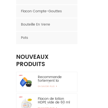
Flacon Compte-Gouttes
Bouteille En Verre
Pots
NOUVEAUX
PRODUITS
Recommande
fortement la
bouteille en
EN SAVOIR PLUS
plastique ovale de
bouteille de HDPE de
couche de 30ml
50ml EVOH
Flacon de lotion
HDPE vide de 60 ml
pour la protection
EN SAVOIR PLUS