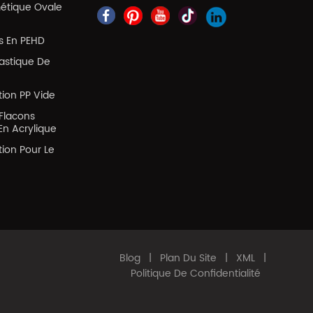
métique Ovale
es En PEHD
lastique De
tion PP Vide
Flacons
En Acrylique
tion Pour Le
Blog
|
Plan Du Site
|
XML
|
Politique De Confidentialité