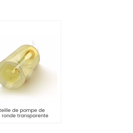
teille de pompe de
n ronde transparente
nnalisée en usine de
500 ml