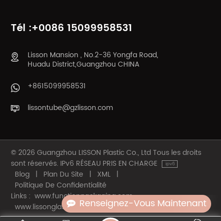
ENCORE PLUS
ENCORE PLUS
Tél :+0086 15099958531
Lisson Mansion , No.2-36 Yongfa Road,
Huadu District,Guangzhou CHINA
+8615099958531
lissontube@gzlisson.com
© 2026 Guangzhou LISSON Plastic Co., Ltd Tous les droits
sont réservés. IPv6 RÉSEAU PRIS EN CHARGE
Blog
|
Plan Du Site
|
XML
|
Politique De Confidentialité
Links :
www.functionpackaging.com
Renseignez-Vous Maintenant
www.lissonglassbottle.com