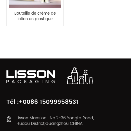
Bouteille de crème de
lotion en plastique
HDPE 100g avec
couvercle rabattable
en acrylique
CATÉGORIES DE PRODUITS
Tél :+0086 15099958531
Lisson Mansion , No.2-36 Yongfa Road,
Huadu District,Guangzhou CHINA