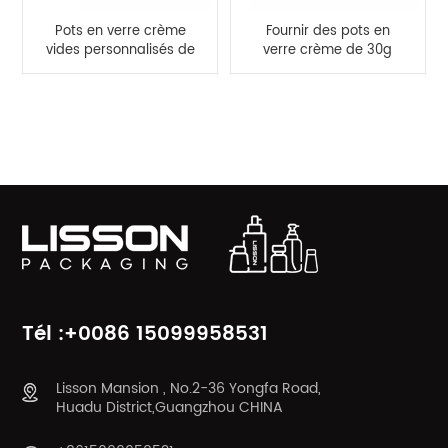
Pots en verre crème
Fournir des pots en
vides personnalisés de
verre crème de 30g
30 g 50 g et bouteille
50g et un ensemble
en verre de 40 ml 100
de bouteilles en verre
ml 120 ml
cosmétiques de 100ml
CATÉGORIES DE PRODUITS
120ml
Tél :+0086 15099958531
Lisson Mansion , No.2-36 Yongfa Road,
Huadu District,Guangzhou CHINA