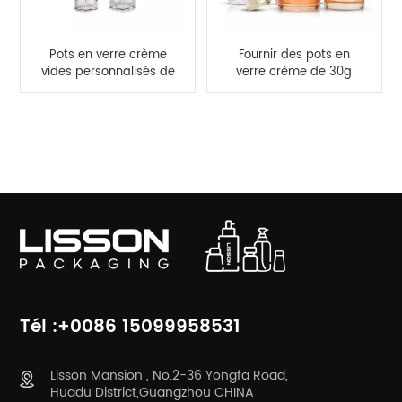
Pots en verre crème
Fournir des pots en
vides personnalisés de
verre crème de 30g
30 g 50 g et bouteille
50g et un ensemble
en verre de 40 ml 100
de bouteilles en verre
ml 120 ml
cosmétiques de 100ml
CATÉGORIES DE PRODUITS
120ml
Tél :+0086 15099958531
Lisson Mansion , No.2-36 Yongfa Road,
Huadu District,Guangzhou CHINA