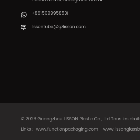
+8615099958531
lissontube@gzlisson.com
© 2026 Guangzhou LISSON Plastic Co., Ltd Tous les droi
Links :
www.functionpackaging.com
www.lissonglassb