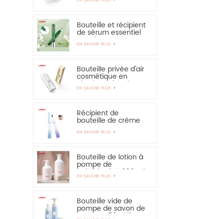
solaire - vivement
recommandé
Bouteille et récipient
de sérum essentiel
pour les yeux,
EN SAVOIR PLUS
applicateur en
alliage de zinc de 15
ml
Bouteille privée d'air
cosmétique en
plastique de crème
EN SAVOIR PLUS
de main de
protection solaire de
bouteille de 30ml
50ml
Récipient de
bouteille de crème
pour les yeux PETG
EN SAVOIR PLUS
de 15 ml avec
applicateur en
alliage de zinc
Bouteille de lotion à
pompe de
pulvérisation 300 ml
EN SAVOIR PLUS
350 ml pour
shampooing
Bouteille vide de
pompe de savon de
mousse 150ml libre