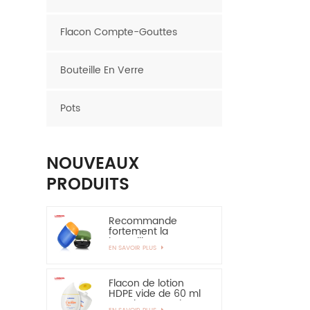
Flacon Compte-Gouttes
Bouteille En Verre
Pots
NOUVEAUX
PRODUITS
Recommande
fortement la
bouteille en
EN SAVOIR PLUS
plastique ovale de
bouteille de HDPE de
couche de 30ml
50ml EVOH
Flacon de lotion
HDPE vide de 60 ml
pour la protection
EN SAVOIR PLUS