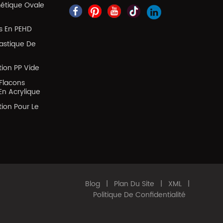
métique Ovale
es En PEHD
lastique De
tion PP Vide
Flacons
En Acrylique
tion Pour Le
Blog
|
Plan Du Site
|
XML
|
Politique De Confidentialité