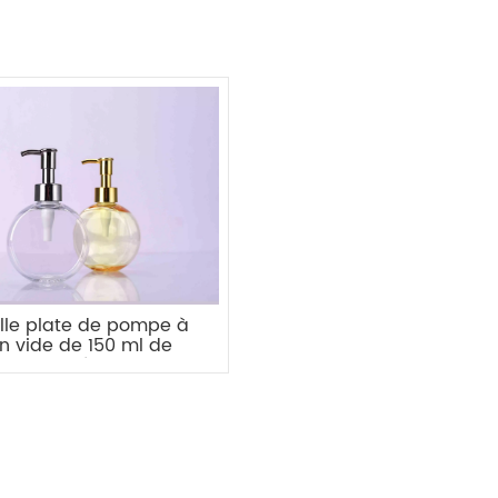
ille plate de pompe à
on vide de 150 ml de
te qualité en gros