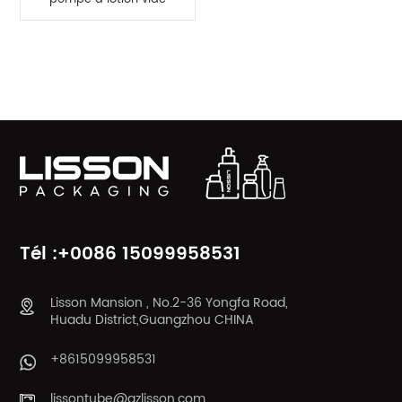
de 150 ml de haute
qualité en gros
CATÉGORIES DE PRODUITS
Tél :+0086 15099958531
Lisson Mansion , No.2-36 Yongfa Road,
Huadu District,Guangzhou CHINA
+8615099958531
lissontube@gzlisson.com